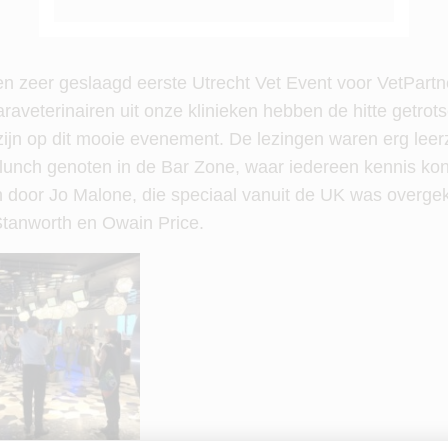
en zeer geslaagd eerste Utrecht Vet Event voor VetPart
raveterinairen uit onze klinieken hebben de hitte getrot
zijn op dit mooie evenement. De lezingen waren erg le
 lunch genoten in de Bar Zone, waar iedereen kennis k
 door Jo Malone, die speciaal vanuit de UK was overg
Stanworth en Owain Price.