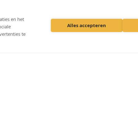
ties en het
Alles accepteren
ciale
ertenties te
contact@vetpartners.nl
0318 613 623