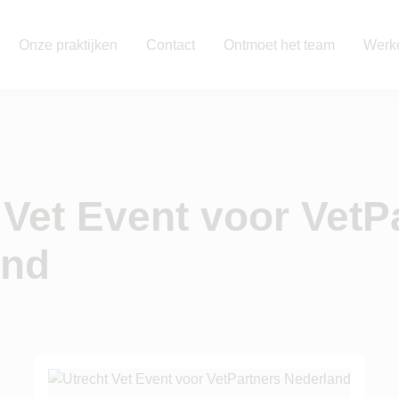
Onze praktijken
Contact
Ontmoet het team
Werke
 Vet Event voor VetP
and