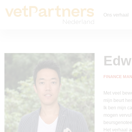
Ons verhaal
Edw
FINANCE MA
Met veel bewo
mijn beurt he
Ik ben mijn c
mogen vervulle
beursgenotee
Het verhaal a