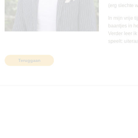
(erg slechte 
In mijn vrije 
baantjes in h
Verder leer i
speelt: uiter
Teruggaan