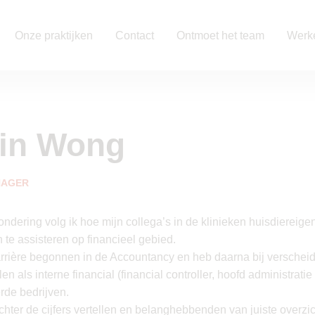
Onze praktijken
Contact
Ontmoet het team
Werke
in Wong
NAGER
ndering volg ik hoe mijn collega’s in de klinieken huisdiereig
n te assisteren op financieel gebied.
arrière begonnen in de Accountancy en heb daarna bij verscheid
n als interne financial (financial controller, hoofd administrat
rde bedrijven.
chter de cijfers vertellen en belanghebbenden van juiste overzic