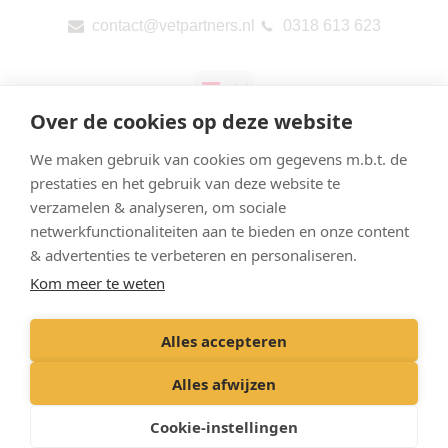
contact@vetpartners.nl
0318 613 623
Over de cookies op deze website
We maken gebruik van cookies om gegevens m.b.t. de
prestaties en het gebruik van deze website te
verzamelen & analyseren, om sociale
Privacyverklaring & Cookies
netwerkfunctionaliteiten aan te bieden en onze content
Onze praktijken
& advertenties te verbeteren en personaliseren.
Kom meer te weten
Contact
Openbare rapportage per land (CbCR) van de EU
Alles accepteren
Registered Office: Landjuweel 5A, 3905 PE Veenendaal
Alles afwijzen
Registered in Netherlands. Company No 89459717. © VetPartners 2025
Cookie-instellingen