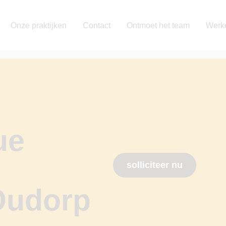
Onze praktijken
Contact
Ontmoet het team
Werke
ue
solliciteer nu
 Oudorp