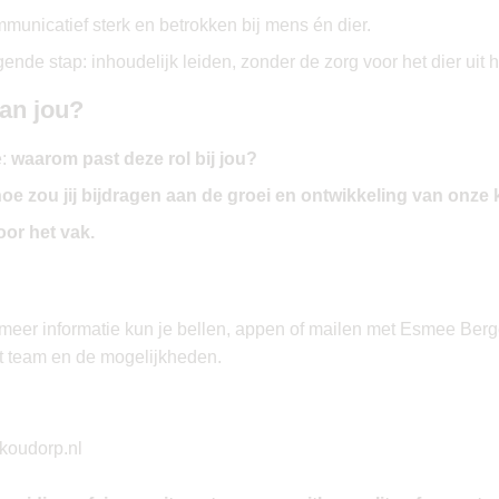
nicatief sterk en betrokken bij mens én dier.
ende stap: inhoudelijk leiden, zonder de zorg voor het dier uit h
van jou?
e:
waarom past deze rol bij jou?
oe zou jij bijdragen aan de groei en ontwikkeling van onze 
oor het vak.
meer informatie kun je bellen, appen of mailen met Esmee Berger.
et team en de mogelijkheden.
koudorp.nl