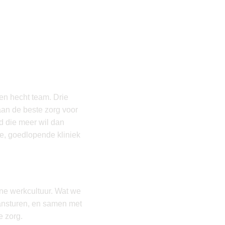
en hecht team. Drie
aan de beste zorg voor
nd die meer wil dan
me, goedlopende kliniek
jne werkcultuur. Wat we
aansturen, en samen met
e zorg.