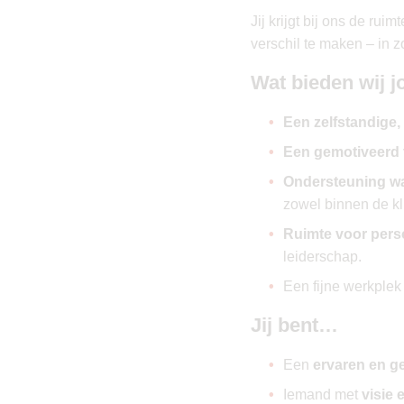
Jij krijgt bij ons de ru
verschil te maken – in 
Wat bieden wij j
Een zelfstandige,
Een gemotiveerd
Ondersteuning waa
zowel binnen de kl
Ruimte voor perso
leiderschap.
Een fijne werkplek
Jij bent…
Een
ervaren en g
Iemand met
visie e