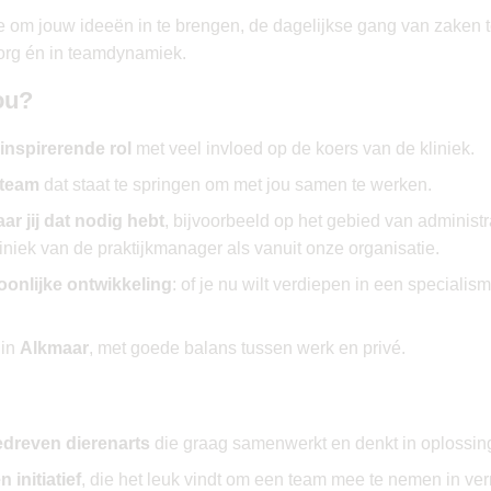
imte om jouw ideeën in te brengen, de dagelijkse gang van zaken t
zorg én in teamdynamiek.
ou?
 inspirerende rol
met veel invloed op de koers van de kliniek.
 team
dat staat te springen om met jou samen te werken.
r jij dat nodig hebt
, bijvoorbeeld op het gebied van administr
iniek van de praktijkmanager als vanuit onze organisatie.
onlijke ontwikkeling
: of je nu wilt verdiepen in een specialism
 in
Alkmaar
, met goede balans tussen werk en privé.
edreven dierenarts
die graag samenwerkt en denkt in oplossin
n initiatief
, die het leuk vindt om een team mee te nemen in ve