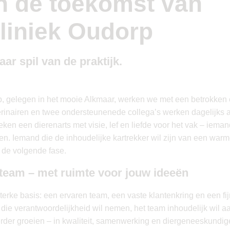
n de toekomst van
liniek Oudorp
ar spil van de praktijk.
p, gelegen in het mooie Alkmaar, werken we met een betrokken 
erinairen en twee ondersteunenede collega’s werken dagelijks 
eken een dierenarts met visie, lef en liefde voor het vak – iema
en. Iemand die de inhoudelijke kartrekker wil zijn van een war
de volgende fase.
 team – met ruimte voor jouw ideeën
terke basis: een ervaren team, een vaste klantenkring en een fi
die verantwoordelijkheid wil nemen, het team inhoudelijk wil 
erder groeien – in kwaliteit, samenwerking en diergeneeskundig