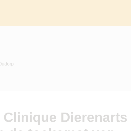
 Oudorp
 Clinique Dierenart